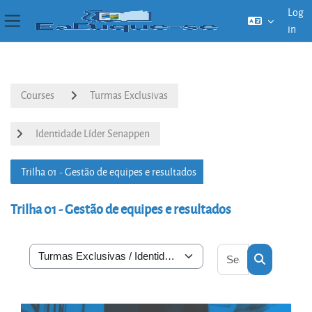
Log
in
Side panel
Skip to main content
Courses
Turmas Exclusivas
Identidade Líder Senappen
Trilha 01 - Gestão de equipes e resultados
Trilha 01 - Gestão de equipes e resultados
Search courses
Course categories
Search cou