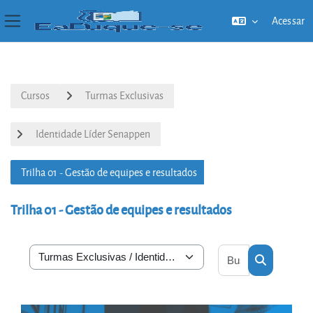
Acessar
Painel lateral
Ir para o conteúdo principal
Cursos
Turmas Exclusivas
Identidade Líder Senappen
Trilha 01 - Gestão de equipes e resultados
Trilha 01 - Gestão de equipes e resultados
Buscar cursos
Categorias de Cursos
Buscar cur