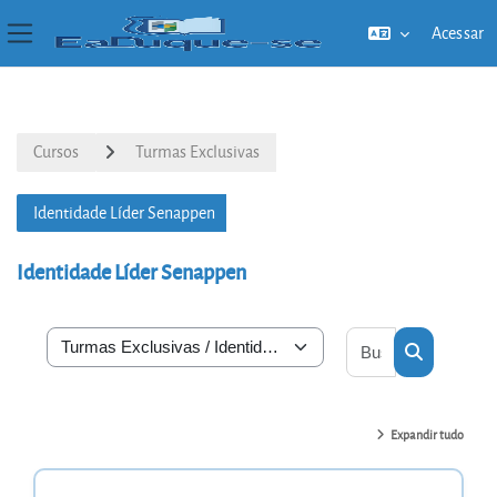
Acessar
Painel lateral
Ir para o conteúdo principal
Cursos
Turmas Exclusivas
Identidade Líder Senappen
Identidade Líder Senappen
Buscar cursos
Categorias de Cursos
Buscar cur
Expandir tudo