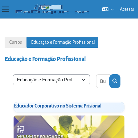
Acessar
Painel lateral
Ir para o conteúdo principal
Cursos
Educação e Formação Profissional
Educação e Formação Profissional
Buscar cursos
Categorias de Cursos
Buscar cur
Educador Corporativo no Sistema Prisional