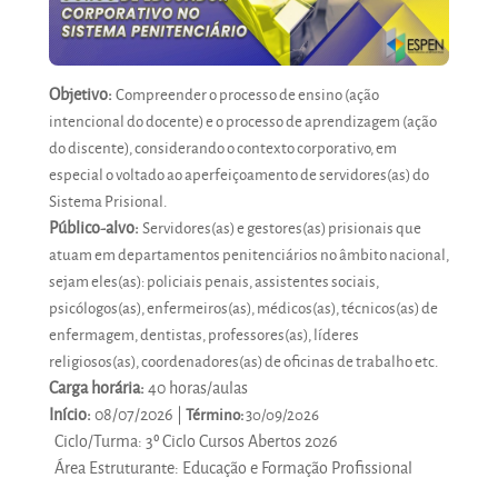
Objetivo:
Compreender o processo de ensino (ação
intencional do docente) e o processo de aprendizagem (ação
do discente), considerando o contexto corporativo, em
especial o voltado ao aperfeiçoamento de servidores(as) do
Sistema Prisional.
Público-alvo:
Servidores(as) e gestores(as) prisionais que
atuam em departamentos penitenciários no âmbito nacional,
sejam eles(as): policiais penais, assistentes sociais,
psicólogos(as), enfermeiros(as), médicos(as), técnicos(as) de
enfermagem, dentistas, professores(as), líderes
religiosos(as), coordenadores(as) de oficinas de trabalho etc.
Carga horária:
40 horas/aulas
Início:
08/07/2026 |
Término:
30/09
/2026
Ciclo/Turma
:
3º Ciclo Cursos Abertos 2026
Área Estruturante
:
Educação e Formação Profissional