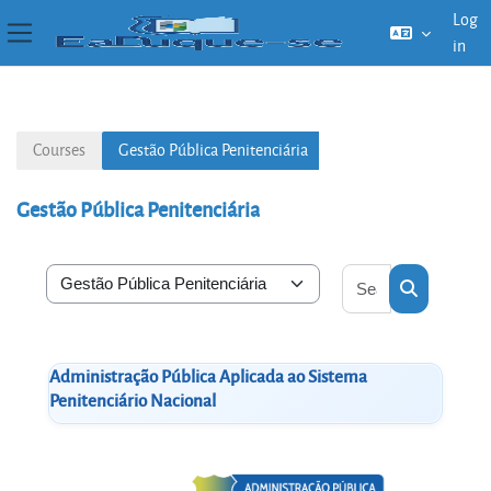
Log
in
Side panel
Skip to main content
Courses
Gestão Pública Penitenciária
Gestão Pública Penitenciária
Search courses
Course categories
Search cou
Administração Pública Aplicada ao Sistema
Penitenciário Nacional