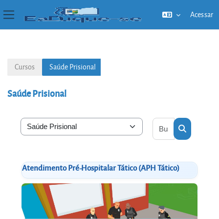
Acessar
Painel lateral
Ir para o conteúdo principal
Cursos
Saúde Prisional
Saúde Prisional
Buscar cursos
Categorias de Cursos
Buscar cur
Atendimento Pré-Hospitalar Tático (APH Tático)