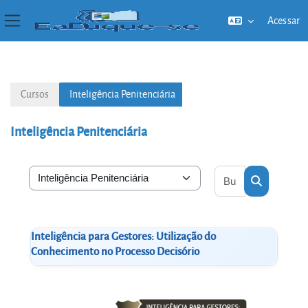
Acessar
Painel lateral
Ir para o conteúdo principal
Cursos
Inteligência Penitenciária
Inteligência Penitenciária
Buscar cursos
Categorias de Cursos
Buscar cur
Inteligência para Gestores: Utilização do
Conhecimento no Processo Decisório