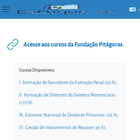
Painel lateral
Ir para o conteúdo principal
Acesse aos cursos da Fundação Pitágoras.
Condições de conclusão
Cursos Disponíveis:
I. Formação de Servidores da Execução Penal (20 h)
;
II. Formação de Diretores do Sistema Penitenciário
(170 h)
;
III. Encontro Nacional de Diretores Prisionais (16 h)
;
VI. Gestão de Instrumentos de Repasse (36 h)
;