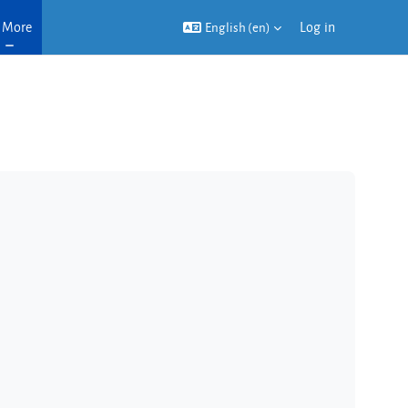
More
Log in
English ‎(en)‎